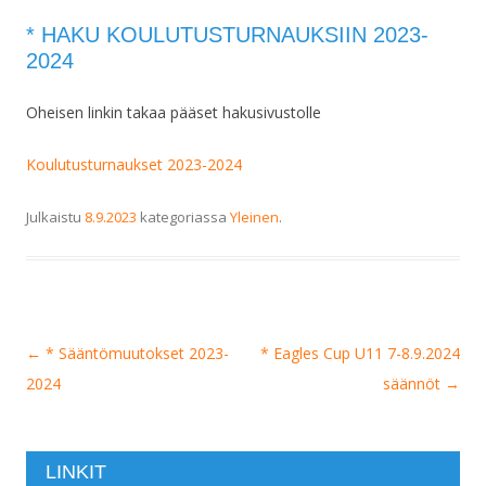
* HAKU KOULUTUSTURNAUKSIIN 2023-
2024
Oheisen linkin takaa pääset hakusivustolle
Koulutusturnaukset 2023-2024
Julkaistu
8.9.2023
kategoriassa
Yleinen
.
Artikkelien
←
* Sääntömuutokset 2023-
* Eagles Cup U11 7-8.9.2024
selaus
2024
säännöt
→
LINKIT