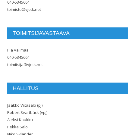
040-5345664
toimisto@vjetk.net
TOIMITSIJAVASTAAVA
Pia Välimaa
040-5345664
toimitsija@vjetk.net
HALLITUS
Jaakko Viitasalo (pj)
Robert Svartbäck (vpj)
Aleksi Koukku
Pekka Salo
Niko Sylander