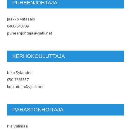
PUHEENJOHTAJA
Jaakko Viitasalo
0400-648709
puheenjohtaja@vjetk.net
KERHOKOULUTTAJA
Niko Sylander
050-3665557
kouluttaja@vjetk.net
RAHASTONHOITAJA
Pia Välimaa