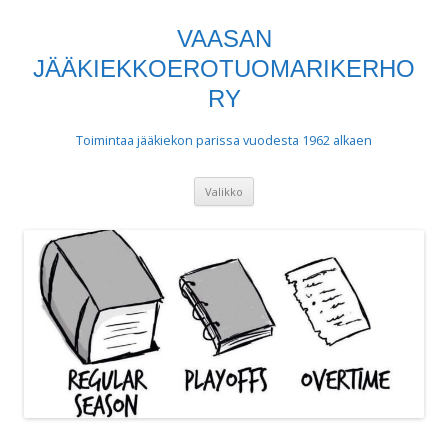
VAASAN
JÄÄKIEKKOEROTUOMARIKERHO
RY
Toimintaa jääkiekon parissa vuodesta 1962 alkaen
Siirry
Valikko
sisältöön