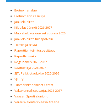
Erotuomarialue
Erotuomarin käsikirja
Jääkiekkoliitto
Kilpailusäännöt 2026-2027
Matkakulukorvaukset vuonna 2026
Jääkiekkoliitto tulospalvelu
Toimitsija-asiaa
Raporttien toimitusosoitteet
Raporttilomake
Regelboken 2026-2027
Sääntökirja 2026-2027
SJTL Palkkiotaulukko 2025-2026
SJTL ry
Tuomarinimeämiset / estot
Valtakunnalliset sarjat 2026-2027
Vaasan Sportin Juniorit
Varauskalenteri Vaasa Areena