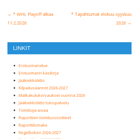
Artikkelien
←
* WHL Playoff alkaa
* Tapahtumat elokuu-syyskuu
selaus
11.2.2026
2026
→
LINKIT
Erotuomarialue
Erotuomarin käsikirja
Jääkiekkoliitto
Kilpailusäännöt 2026-2027
Matkakulukorvaukset vuonna 2026
Jääkiekkoliitto tulospalvelu
Toimitsija-asiaa
Raporttien toimitusosoitteet
Raporttilomake
Regelboken 2026-2027