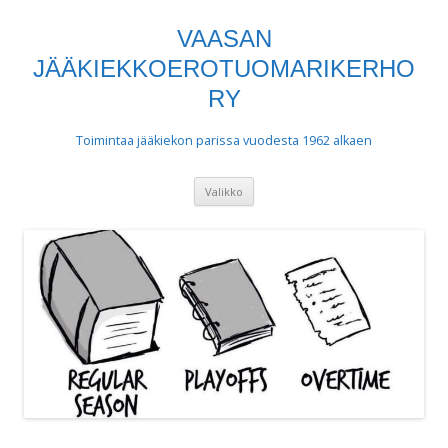
VAASAN
JÄÄKIEKKOEROTUOMARIKERHO
RY
Toimintaa jääkiekon parissa vuodesta 1962 alkaen
Siirry
Valikko
sisältöön