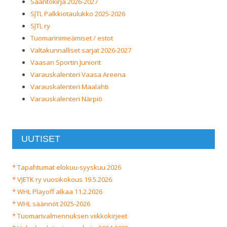
Sääntökirja 2026-2027
SJTL Palkkiotaulukko 2025-2026
SJTL ry
Tuomarinimeämiset / estot
Valtakunnalliset sarjat 2026-2027
Vaasan Sportin Juniorit
Varauskalenteri Vaasa Areena
Varauskalenteri Maalahti
Varauskalenteri Närpiö
UUTISET
* Tapahtumat elokuu-syyskuu 2026
* VJETK ry vuosikokous 19.5.2026
* WHL Playoff alkaa 11.2.2026
* WHL säännöt 2025-2026
* Tuomarivalmennuksen viikkokirjeet