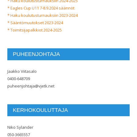
* Haku koulutusturnauksiin 2024-2025
* Eagles Cup U11 7-8.9.2024 säännöt
* Haku koulutusturnauksiin 2023-2024
* Sääntömuutokset 2023-2024
* Toimitsijapalkkiot 2024-2025
PUHEENJOHTAJA
Jaakko Viitasalo
0400-648709
puheenjohtaja@vjetk.net
KERHOKOULUTTAJA
Niko Sylander
050-3665557