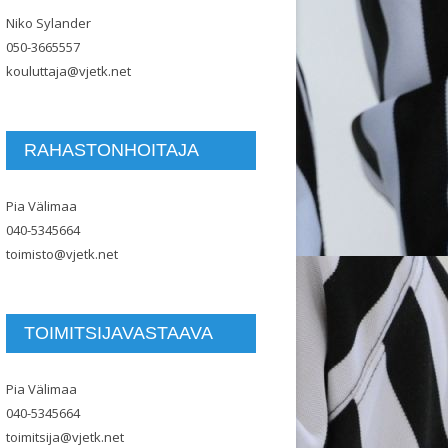
Niko Sylander
050-3665557
kouluttaja@vjetk.net
RAHASTONHOITAJA
Pia Välimaa
040-5345664
toimisto@vjetk.net
TOIMITSIJAVASTAAVA
Pia Välimaa
040-5345664
toimitsija@vjetk.net