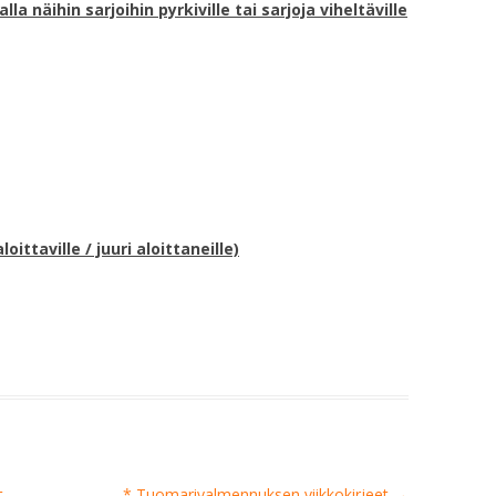
a näihin sarjoihin pyrkiville tai sarjoja viheltäville
oittaville / juuri aloittaneille)
t
* Tuomarivalmennuksen viikkokirjeet
→