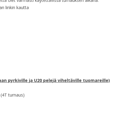
että olet varmasti käytettävissä turnauksen aikana.
n linkin kautta
 pyrkiville ja U20 pelejä viheltäville tuomareille)
(4T turnaus)