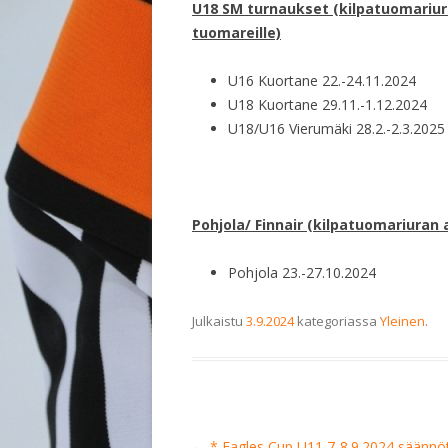
U18 SM turnaukset (kilpatuomariurall
tuomareille)
U16 Kuortane 22.-24.11.2024
U18 Kuortane 29.11.-1.12.2024
U18/U16 Vierumäki 28.2.-2.3.2025
Pohjola/ Finnair (kilpatuomariuran al
Pohjola 23.-27.10.2024
Julkaistu
3.9.2024
kategoriassa
Yleinen
.
Artikkelien
←
* Eagles Cup U11 7-8.9.2024 säännö