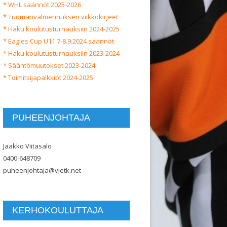
* WHL säännöt 2025-2026
* Tuomarivalmennuksen viikkokirjeet
* Haku koulutusturnauksiin 2024-2025
* Eagles Cup U11 7-8.9.2024 säännöt
* Haku koulutusturnauksiin 2023-2024
* Sääntömuutokset 2023-2024
* Toimitsijapalkkiot 2024-2025
PUHEENJOHTAJA
Jaakko Viitasalo
0400-648709
puheenjohtaja@vjetk.net
KERHOKOULUTTAJA