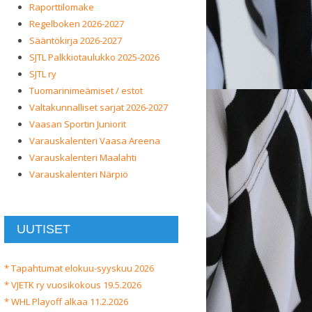
Raporttilomake
Regelboken 2026-2027
Sääntökirja 2026-2027
SJTL Palkkiotaulukko 2025-2026
SJTL ry
Tuomarinimeämiset / estot
Valtakunnalliset sarjat 2026-2027
Vaasan Sportin Juniorit
Varauskalenteri Vaasa Areena
Varauskalenteri Maalahti
Varauskalenteri Närpiö
UUTISET
* Tapahtumat elokuu-syyskuu 2026
* VJETK ry vuosikokous 19.5.2026
* WHL Playoff alkaa 11.2.2026