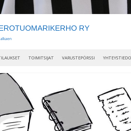
OEROTUOMARIKERHO RY
 alkaen
Siirry
sisältöön
ILAUKSET
TOIMITSIJAT
VARUSTEPÖRSSI
YHTEYSTIED