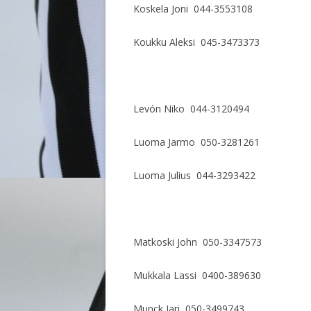
Koskela Joni 044-3553108
Koukku Aleksi 045-3473373
Levón Niko 044-3120494
Luoma Jarmo 050-3281261
Luoma Julius 044-3293422
Matkoski John 050-3347573
Mukkala Lassi 0400-389630
Munck Jari 050-3499743