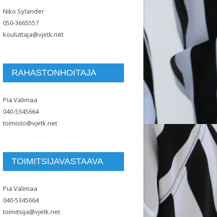
Niko Sylander
050-3665557
kouluttaja@vjetk.net
RAHASTONHOITAJA
Pia Välimaa
040-5345664
toimisto@vjetk.net
TOIMITSIJAVASTAAVA
Pia Välimaa
040-5345664
toimitsija@vjetk.net