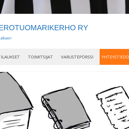
OEROTUOMARIKERHO RY
 alkaen
Siirry
sisältöön
ILAUKSET
TOIMITSIJAT
VARUSTEPÖRSSI
YHTEYSTIED