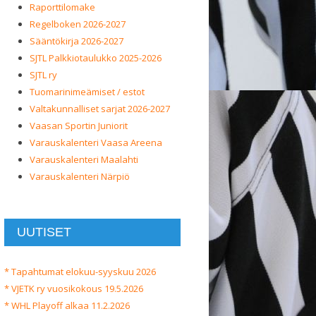
Raporttilomake
Regelboken 2026-2027
Sääntökirja 2026-2027
SJTL Palkkiotaulukko 2025-2026
SJTL ry
Tuomarinimeämiset / estot
Valtakunnalliset sarjat 2026-2027
Vaasan Sportin Juniorit
Varauskalenteri Vaasa Areena
Varauskalenteri Maalahti
Varauskalenteri Närpiö
UUTISET
* Tapahtumat elokuu-syyskuu 2026
* VJETK ry vuosikokous 19.5.2026
* WHL Playoff alkaa 11.2.2026