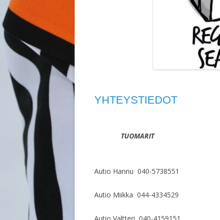
YHTEYSTIEDOT
TUOMARIT
Autio Hannu 040-5738551
Autio Miikka 044-4334529
Autio Valtteri 040-4159151