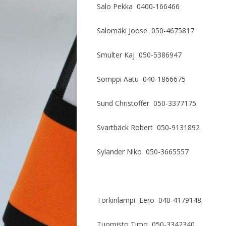
Salo Pekka 0400-166466
Salomäki Joose 050-4675817
Smulter Kaj 050-5386947
Somppi Aatu 040-1866675
Sund Christoffer 050-3377175
Svartbäck Robert 050-9131892
Sylander Niko 050-3665557
Torkinlampi Eero 040-4179148
Tuomisto Timo 050-3342340