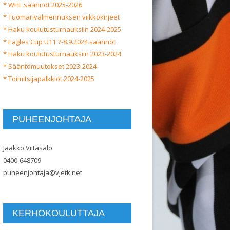
* WHL säännöt 2025-2026
* Tuomarivalmennuksen viikkokirjeet
* Haku koulutusturnauksiin 2024-2025
* Eagles Cup U11 7-8.9.2024 säännöt
* Haku koulutusturnauksiin 2023-2024
* Sääntömuutokset 2023-2024
* Toimitsijapalkkiot 2024-2025
PUHEENJOHTAJA
Jaakko Viitasalo
0400-648709
puheenjohtaja@vjetk.net
KERHOKOULUTTAJA