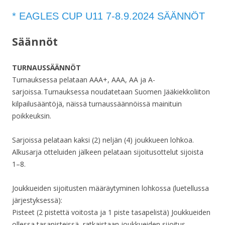
* EAGLES CUP U11 7-8.9.2024 SÄÄNNÖT
Säännöt
TURNAUSSÄÄNNÖT
Turnauksessa pelataan AAA+, AAA, AA ja A-
sarjoissa. Turnauksessa noudatetaan Suomen Jääkiekkoliiton
kilpailusääntöjä, näissä turnaussäännöissä mainituin
poikkeuksin.
Sarjoissa pelataan kaksi (2) neljän (4) joukkueen lohkoa.
Alkusarja otteluiden jälkeen pelataan sijoitusottelut sijoista
1–8.
Joukkueiden sijoitusten määräytyminen lohkossa (luetellussa
järjestyksessä):
Pisteet (2 pistettä voitosta ja 1 piste tasapelistä) Joukkueiden
ollessa tasapisteissä, ratkaistaan joukkueiden sijoitus