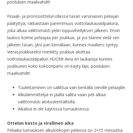
poislukien maalivahdit!
Finaali- ja pronssiottelun ollessa tasan varsinaisen peliajan
päätyttyä, ratkaistaan paremmuus voittolaukauskilpailuna,
joka alkaa välittömästi pelin loppuvihellyksen jälkeen. Ensin
laukoo kolme pelaajaa per joukkue, ja jos tilanne vielä sen
jälkeen tasan, yksi pari kerrallaan, kunnes maaliero syntyy.
Vierasjoukkueeksi merkitty joukkue aloittaa
voittolaukauskilpailun. HUOM! Aina eri laukaisija kunnes
joukkueen koko kokoonpano on käyty läpi, poislukien
maalivahdit!
Tuulettaminen on sallittua vain kentällä oleville pelaajille.
Alkulämmittelyä ei jäällä sallita vaan peli alkaa
välittömästi aloituskentällisillä.
Aikalisä ei ole käytössä turnauksessa.
Ottelun kesto ja virallinen aika
Peliaika turnauksen alkulohkojen peleissä on 2×15 minuuttia