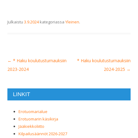
Julkaistu
3.9.2024
kategoriassa
Yleinen
.
Artikkelien
←
* Haku koulutusturnauksiin
* Haku koulutusturnauksiin
selaus
2023-2024
2024-2025
→
LINKIT
Erotuomarialue
Erotuomarin käsikirja
Jääkiekkoliitto
Kilpailusäännöt 2026-2027