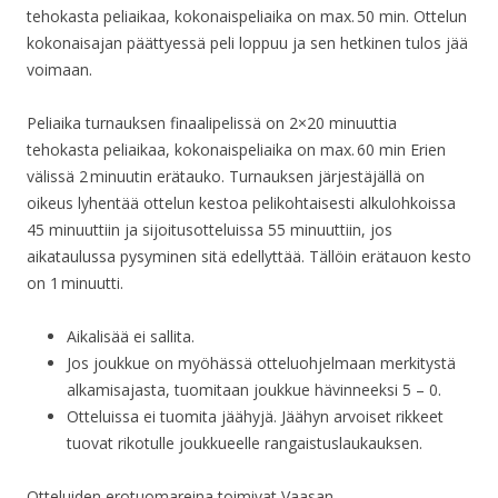
tehokasta peliaikaa, kokonaispeliaika on max. 50 min. Ottelun
kokonaisajan päättyessä peli loppuu ja sen hetkinen tulos jää
voimaan.
Peliaika turnauksen finaalipelissä on 2×20 minuuttia
tehokasta peliaikaa, kokonaispeliaika on max. 60 min Erien
välissä 2 minuutin erätauko. Turnauksen järjestäjällä on
oikeus lyhentää ottelun kestoa pelikohtaisesti alkulohkoissa
45 minuuttiin ja sijoitusotteluissa 55 minuuttiin, jos
aikataulussa pysyminen sitä edellyttää. Tällöin erätauon kesto
on 1 minuutti.
Aikalisää ei sallita.
Jos joukkue on myöhässä otteluohjelmaan merkitystä
alkamisajasta, tuomitaan joukkue hävinneeksi 5 – 0.
Otteluissa ei tuomita jäähyjä. Jäähyn arvoiset rikkeet
tuovat rikotulle joukkueelle rangaistuslaukauksen.
Otteluiden erotuomareina toimivat Vaasan