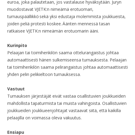
euroa, joka palautetaan, jos vastalause hyväksytään. Juryn
muodostavat VJETK:n nimeämä erotuomari,
turnauspäällikkö sekä yksi edustaja molemmista joukkueista,
joiden peliä protesti koskee. Äänten mennessä tasan
ratkaisee VJETK:n nimeämän erotuomarin ääni.
Kurinpito
Pelaajan tai toimihenkilön saama ottelurangaistus johtaa
automaattisesti hänen sulkemiseensa turnauksesta. Pelaajan
tai toimihenkilön saama pelirangaistus johtaa automaattisesti
yhden pelin pelikieltoon turnauksessa.
Vastuut
Turnauksen järjestäjät eivät vastaa osallistuvien joukkueiden
mahdollista tapaturmista tai muista vahingoista. Osallistuvien
joukkueiden joukkueenjohtajat vastaavat siitä, että kaikilla
pelaajilla on voimassa oleva vakuutus.
Ensiapu