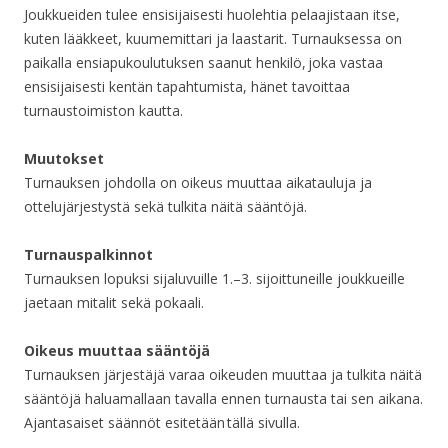
Joukkueiden tulee ensisijaisesti huolehtia pelaajistaan itse,
kuten lääkkeet, kuumemittari ja laastarit. Turnauksessa on
paikalla ensiapukoulutuksen saanut henkilö, joka vastaa
ensisijaisesti kentän tapahtumista, hänet tavoittaa
turnaustoimiston kautta.
Muutokset
Turnauksen johdolla on oikeus muuttaa aikatauluja ja
ottelujärjestystä sekä tulkita näitä sääntöjä.
Turnauspalkinnot
Turnauksen lopuksi sijaluvuille 1.–3. sijoittuneille joukkueille
jaetaan mitalit sekä pokaali.
Oikeus muuttaa sääntöjä
Turnauksen järjestäjä varaa oikeuden muuttaa ja tulkita näitä
sääntöjä haluamallaan tavalla ennen turnausta tai sen aikana.
Ajantasaiset säännöt esitetään tällä sivulla.