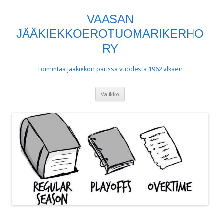
VAASAN
JÄÄKIEKKOEROTUOMARIKERHO
RY
Toimintaa jääkiekon parissa vuodesta 1962 alkaen
Siirry
Valikko
sisältöön