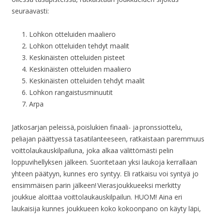
seuraavasti:
Lohkon otteluiden maaliero
Lohkon otteluiden tehdyt maalit
Keskinäisten otteluiden pisteet
Keskinäisten otteluiden maaliero
Keskinäisten otteluiden tehdyt maalit
Lohkon rangaistusminuutit
Arpa
Jatkosarjan peleissä, poislukien finaali- ja pronssiottelu,
peliajan päättyessä tasatilanteeseen, ratkaistaan paremmuus
voittolaukauskilpailuna, joka alkaa välittömästi pelin
loppuvihellyksen jälkeen. Suoritetaan yksi laukoja kerrallaan
yhteen päätyyn, kunnes ero syntyy. Eli ratkaisu voi syntyä jo
ensimmäisen parin jälkeen! Vierasjoukkueeksi merkitty
joukkue aloittaa voittolaukauskilpailun. HUOM! Aina eri
laukaisija kunnes joukkueen koko kokoonpano on käyty läpi,