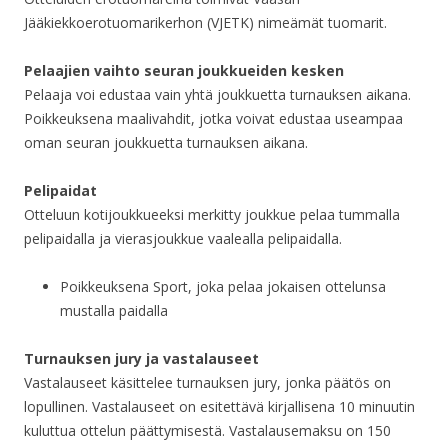
Jääkiekkoerotuomarikerhon (VJETK) nimeämät tuomarit.
Pelaajien vaihto seuran joukkueiden kesken
Pelaaja voi edustaa vain yhtä joukkuetta turnauksen aikana.
Poikkeuksena maalivahdit, jotka voivat edustaa useampaa
oman seuran joukkuetta turnauksen aikana.
Pelipaidat
Otteluun kotijoukkueeksi merkitty joukkue pelaa tummalla
pelipaidalla ja vierasjoukkue vaalealla pelipaidalla.
Poikkeuksena Sport, joka pelaa jokaisen ottelunsa
mustalla paidalla
Turnauksen jury ja vastalauseet
Vastalauseet käsittelee turnauksen jury, jonka päätös on
lopullinen. Vastalauseet on esitettävä kirjallisena 10 minuutin
kuluttua ottelun päättymisestä. Vastalausemaksu on 150