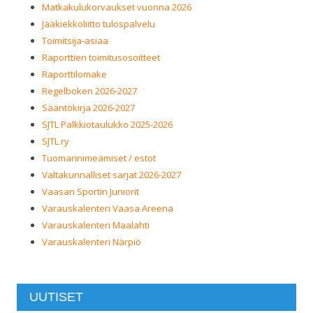
Matkakulukorvaukset vuonna 2026
Jääkiekkoliitto tulospalvelu
Toimitsija-asiaa
Raporttien toimitusosoitteet
Raporttilomake
Regelboken 2026-2027
Sääntökirja 2026-2027
SJTL Palkkiotaulukko 2025-2026
SJTL ry
Tuomarinimeämiset / estot
Valtakunnalliset sarjat 2026-2027
Vaasan Sportin Juniorit
Varauskalenteri Vaasa Areena
Varauskalenteri Maalahti
Varauskalenteri Närpiö
UUTISET