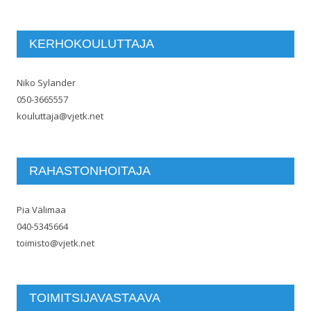
KERHOKOULUTTAJA
Niko Sylander
050-3665557
kouluttaja@vjetk.net
RAHASTONHOITAJA
Pia Välimaa
040-5345664
toimisto@vjetk.net
TOIMITSIJAVASTAAVA