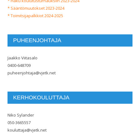
* Haku koulutusturnauksiin 2023-2024
* Sääntömuutokset 2023-2024
* Toimitsijapalkkiot 2024-2025
PUHEENJOHTAJA
Jaakko Viitasalo
0400-648709
puheenjohtaja@vjetk.net
KERHOKOULUTTAJA
Niko Sylander
050-3665557
kouluttaja@vjetk.net