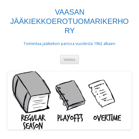
VAASAN
JÄÄKIEKKOEROTUOMARIKERHO
RY
Toimintaa jääkiekon parissa vuodesta 1962 alkaen
Siirry
Valikko
sisältöön