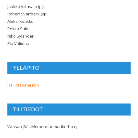
Jaakko Viitasalo (pj)
Robert Svartbäck (vpj)
Aleksi Koukku
Pekka Salo
Niko Sylander
Pia Välimaa
YLLÄPITO
Hallintapaneeliin
TILITIEDOT
Vaasan jääkiekkoerotuomarikerho ry.