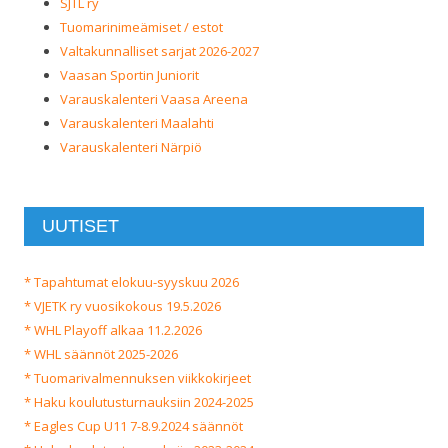
SJTL ry
Tuomarinimeämiset / estot
Valtakunnalliset sarjat 2026-2027
Vaasan Sportin Juniorit
Varauskalenteri Vaasa Areena
Varauskalenteri Maalahti
Varauskalenteri Närpiö
UUTISET
* Tapahtumat elokuu-syyskuu 2026
* VJETK ry vuosikokous 19.5.2026
* WHL Playoff alkaa 11.2.2026
* WHL säännöt 2025-2026
* Tuomarivalmennuksen viikkokirjeet
* Haku koulutusturnauksiin 2024-2025
* Eagles Cup U11 7-8.9.2024 säännöt