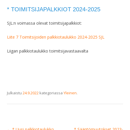
* TOIMITSIJAPALKKIOT 2024-2025
SJL:n voimassa olevat toimitsijapalkkiot:
Liite 7 Toimitsijoiden palkkiotaulukko 2024-2025 SJL
Liigan palkkiotaulukko toimitsijavastaavalta
Julkaistu
24.9.2022
kategoriassa
Yleinen
.
Artikkelien
←
* Uusi palkkiotaulukko
* Sääntömuutokset 2023-