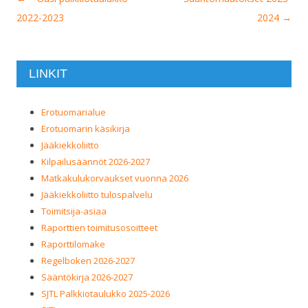
selaus
2022-2023
2024
→
LINKIT
Erotuomarialue
Erotuomarin käsikirja
Jääkiekkoliitto
Kilpailusäännöt 2026-2027
Matkakulukorvaukset vuonna 2026
Jääkiekkoliitto tulospalvelu
Toimitsija-asiaa
Raporttien toimitusosoitteet
Raporttilomake
Regelboken 2026-2027
Sääntökirja 2026-2027
SJTL Palkkiotaulukko 2025-2026